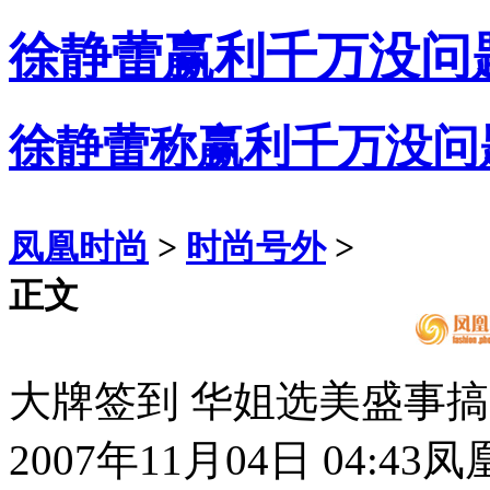
徐静蕾赢利千万没问
徐静蕾称赢利千万没问
凤凰时尚
>
时尚号外
>
正文
大牌签到 华姐选美盛事
2007年11月04日 04:43
凤