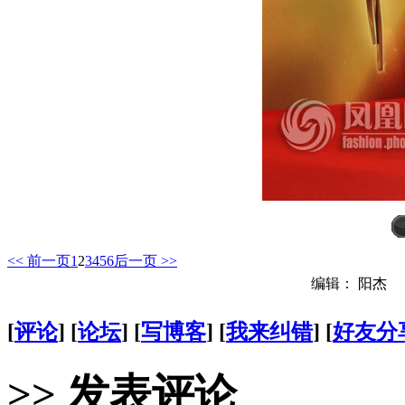
<< 前一页
1
2
3
4
5
6
后一页 >>
编辑： 阳杰
[
评论
] [
论坛
] [
写博客
] [
我来纠错
] [
好友分
>> 发表评论