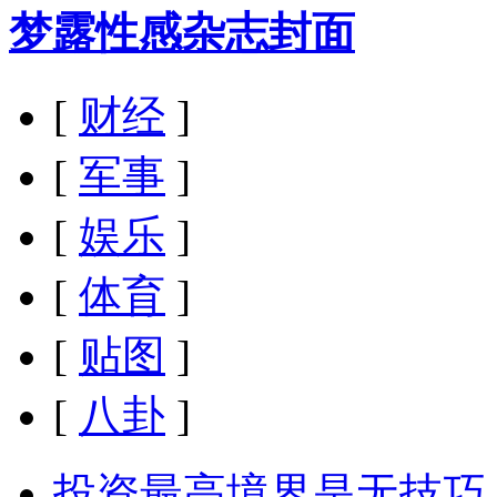
梦露性感杂志封面
[
财经
]
[
军事
]
[
娱乐
]
[
体育
]
[
贴图
]
[
八卦
]
投资最高境界是无技巧