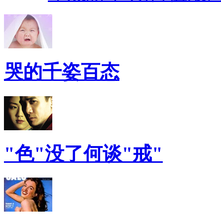
哭的千姿百态
"色"没了何谈"戒"