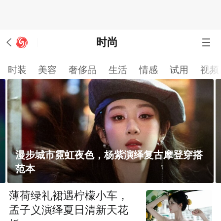
时尚
时装
美容
奢侈品
生活
情感
试用
视频
复古摩登穿搭
黑长直配烟熏妆熟女气质拉满，
迪你见过吗？
薄荷绿礼裙遇柠檬小车，
孟子义演绎夏日清新天花