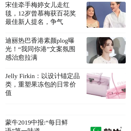
宋佳牵手梅婷女儿走红
毯，12岁曾慕梅获百花奖
最佳新人提名，争气
迪丽热巴香港素颜plog曝
光！“我同你港”文案氛围
感治愈拉满
Jelly Firkin：以设计锚定品
类，重塑果冻包的日常价
值
蒙牛2019中报:“每日鲜