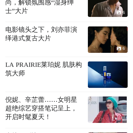
尚，解锁氛围感“湿身绅
士”大片
6
电影镜头之下，刘亦菲演
绎港式复古大片
6
LA PRAIRIE莱珀妮 肌肤构
筑大师
倪妮、辛芷蕾……女明星
超绝综艺穿搭笔记呈上，
开启时髦夏天！