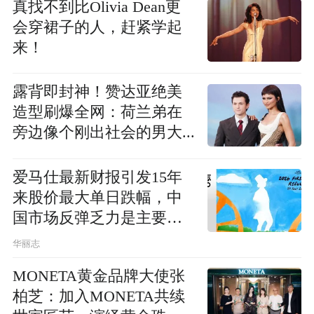
真找不到比Olivia Dean更
会穿裙子的人，赶紧学起
来！
露背即封神！赞达亚绝美
造型刷爆全网：荷兰弟在
旁边像个刚出社会的男大...
爱马仕最新财报引发15年
来股价最大单日跌幅，中
国市场反弹乏力是主要诱
因
华丽志
MONETA黄金品牌大使张
柏芝：加入MONETA共续