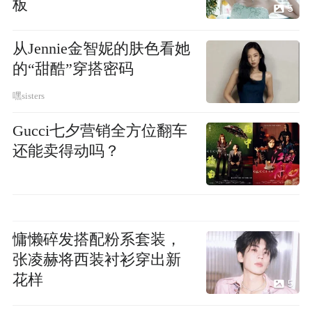
板
5
从Jennie金智妮的肤色看她
的“甜酷”穿搭密码
嘿sisters
Gucci七夕营销全方位翻车
还能卖得动吗？
慵懒碎发搭配粉系套装，
张凌赫将西装衬衫穿出新
花样
5