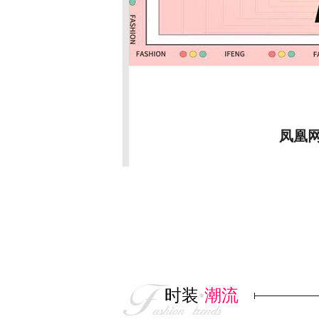
林小宅
第二期
面美容大赏
几百的洁面也有雷？
时装
•
潮流