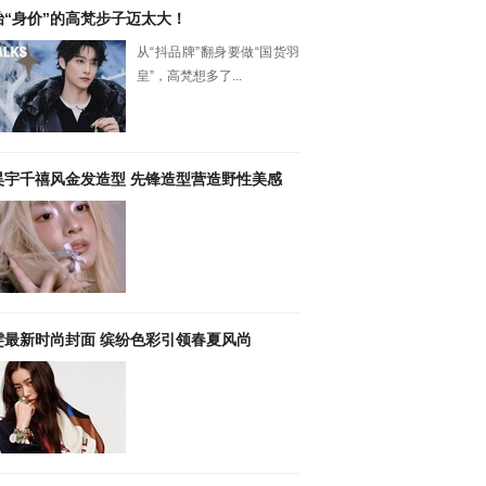
抬“身价”的高梵步子迈太大！
从“抖品牌”翻身要做“国货羽
皇”，高梵想多了...
昊宇千禧风金发造型 先锋造型营造野性美感
雯最新时尚封面 缤纷色彩引领春夏风尚