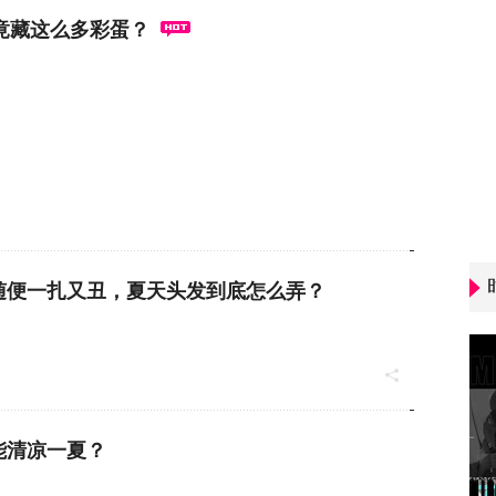
秀竟藏这么多彩蛋？
随便一扎又丑，夏天头发到底怎么弄？
能清凉一夏？