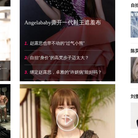
自
Angelababy撕开一代鞋王遮羞布
1
.
赵露思也带不动的“过气小熊”
陈
2
.
自抬“身价”的高梵步子迈太大？
披头发太热，随便一扎又丑，夏天头发到底怎么弄？
3
.
绑定赵露思，卓雅的“许妍病”能好吗？
刘