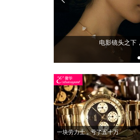
匠心的刻度丨大董·待客
2025凤凰网主播红人盛典
匠心的刻度丨大董·
一块劳力士，亏了五十万