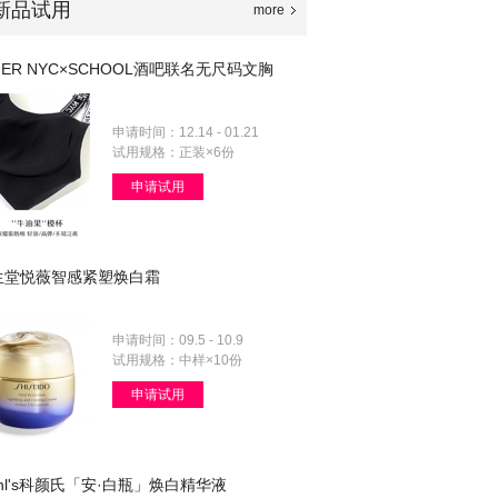
新品试用
more
MER NYC×SCHOOL酒吧联名无尺码文胸
申请时间：12.14 - 01.21
试用规格：正装×6份
申请试用
生堂悦薇智感紧塑焕白霜
申请时间：09.5 - 10.9
试用规格：中样×10份
申请试用
ehl's科颜氏「安·白瓶」焕白精华液