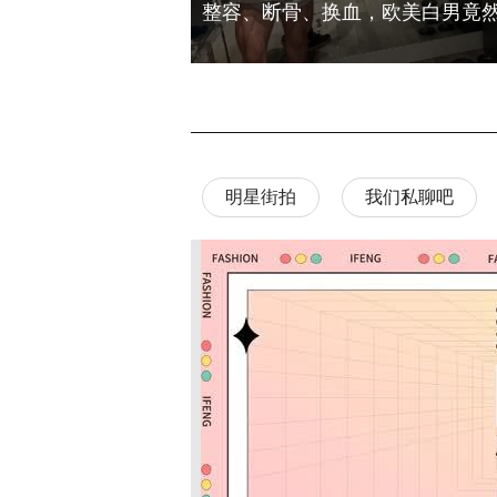
明星街拍
我们私聊吧
孟佳
第一期
团后时尚资源好到逆天
10款卸妆油横评