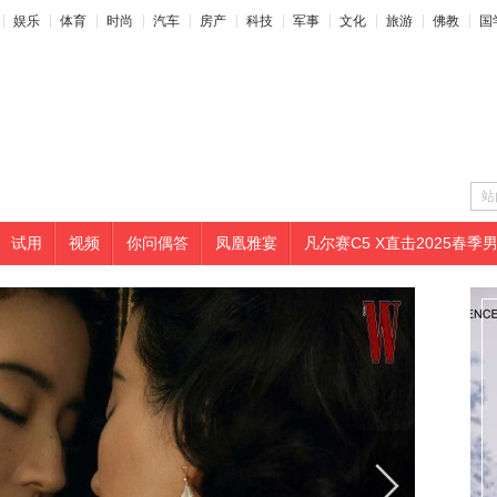
娱乐
体育
时尚
汽车
房产
科技
军事
文化
旅游
佛教
国
站
试用
视频
你问偶答
凤凰雅宴
凡尔赛C5 X直击2025春季