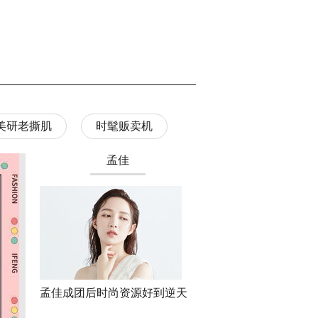
美研老撕肌
时髦贩卖机
第三期
关晓彤
鞠婧祎同款值得买吗？
“内娱第一嫂”硬气？