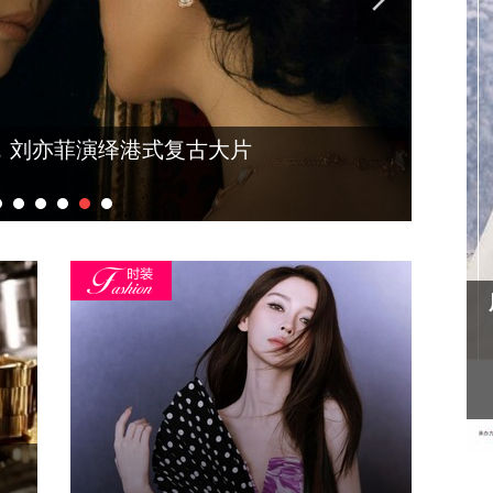
篇：来的时候是贵客，走的时候是朋友
待客篇
凤凰网主播红人盛典冬雪大片