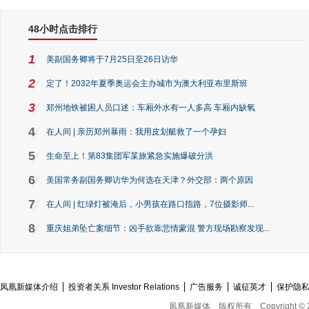
48小时点击排行
1
美副国务卿将于7月25日至26日访华
2
定了！2032年夏季奥运会主办城市为澳大利亚布里斯班
3
郑州地铁被困人员口述：车厢外水有一人多高 车厢内缺氧
4
在人间 | 亲历郑州暴雨：我用皮划艇救了一个孕妇
5
生命至上！第83集团军某旅紧急实施爆破分洪
6
美国常务副国务卿访华为何选在天津？外交部：两个原因
7
在人间 | 红绿灯被淹后，小男孩在路口指路，7位摄影师...
8
重庆姐弟坠亡案细节：凶手欲靠悲情蒙混 警方现场勘察发现...
凤凰新媒体介绍
投资者关系 Investor Relations
广告服务
诚征英才
保护隐
凤凰新媒体
版权所有
Copyright © 