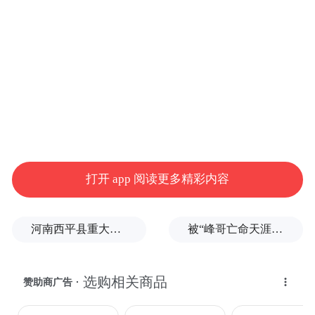
产品质地：乳状
保质期限：三年
适用人群：孕产期及产后五年内女性
打开 app 阅读更多精彩内容
适用肤质：所有肤质
河南西平县重大刑案嫌疑人落网，在一片玉米地里被抓
被“峰哥亡命天涯”举报偷税漏税，《铁齿铜牙纪晓岚》编剧汪海林回应
产品价格：138
元/
瓶
试用数量：40
份