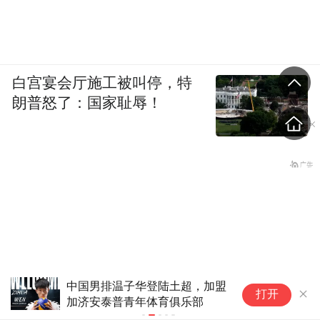
白宫宴会厅施工被叫停，特
朗普怒了：国家耻辱！
中国男排温子华登陆土超，加盟
亚
打开
加济安泰普青年体育俱乐部
宾