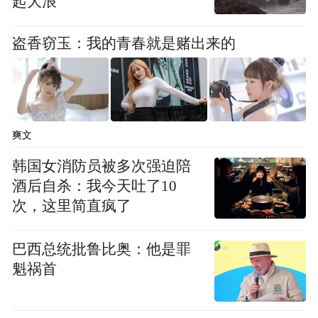
起大浪
盗香窃玉：我的青春就是赌出来的
爽文
韩国女消防员被多次强迫陪
酒后自杀：我今天吐了10
次，这里简直疯了
巴西总统批鲁比奥：他是罪
魁祸首