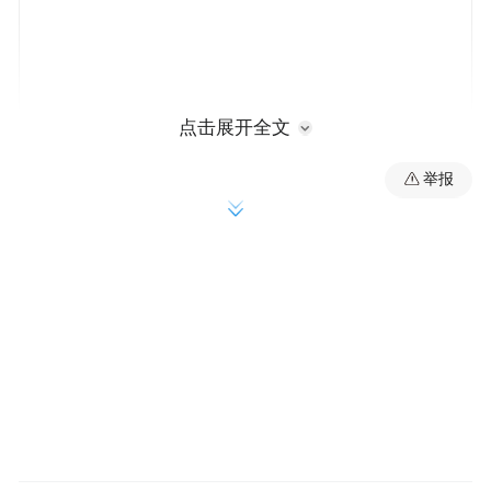
点击展开全文
举报
SPF20
海洋丽姿靓白防晒乳
产品介绍：
产品品牌：雅滋美特
产品规格：50ML