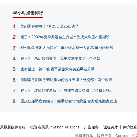
48小时点击排行
1
美副国务卿将于7月25日至26日访华
2
定了！2032年夏季奥运会主办城市为澳大利亚布里斯班
3
郑州地铁被困人员口述：车厢外水有一人多高 车厢内缺氧
4
在人间 | 亲历郑州暴雨：我用皮划艇救了一个孕妇
5
生命至上！第83集团军某旅紧急实施爆破分洪
6
美国常务副国务卿访华为何选在天津？外交部：两个原因
7
在人间 | 红绿灯被淹后，小男孩在路口指路，7位摄影师...
8
重庆姐弟坠亡案细节：凶手欲靠悲情蒙混 警方现场勘察发现...
凤凰新媒体介绍
投资者关系 Investor Relations
广告服务
诚征英才
保护隐
凤凰新媒体
版权所有
Copyright © 