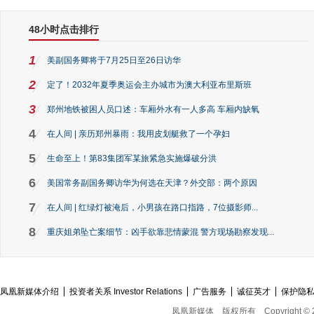
48小时点击排行
1
美副国务卿将于7月25日至26日访华
2
定了！2032年夏季奥运会主办城市为澳大利亚布里斯班
3
郑州地铁被困人员口述：车厢外水有一人多高 车厢内缺氧
4
在人间 | 亲历郑州暴雨：我用皮划艇救了一个孕妇
5
生命至上！第83集团军某旅紧急实施爆破分洪
6
美国常务副国务卿访华为何选在天津？外交部：两个原因
7
在人间 | 红绿灯被淹后，小男孩在路口指路，7位摄影师...
8
重庆姐弟坠亡案细节：凶手欲靠悲情蒙混 警方现场勘察发现...
凤凰新媒体介绍
投资者关系 Investor Relations
广告服务
诚征英才
保护隐
凤凰新媒体
版权所有
Copyright © 