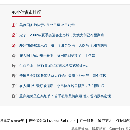
48小时点击排行
1
美副国务卿将于7月25日至26日访华
2
定了！2032年夏季奥运会主办城市为澳大利亚布里斯班
3
郑州地铁被困人员口述：车厢外水有一人多高 车厢内缺氧
4
在人间 | 亲历郑州暴雨：我用皮划艇救了一个孕妇
5
生命至上！第83集团军某旅紧急实施爆破分洪
6
美国常务副国务卿访华为何选在天津？外交部：两个原因
7
在人间 | 红绿灯被淹后，小男孩在路口指路，7位摄影师...
8
重庆姐弟坠亡案细节：凶手欲靠悲情蒙混 警方现场勘察发现...
凤凰新媒体介绍
投资者关系 Investor Relations
广告服务
诚征英才
保护隐
凤凰新媒体
版权所有
Copyright © 