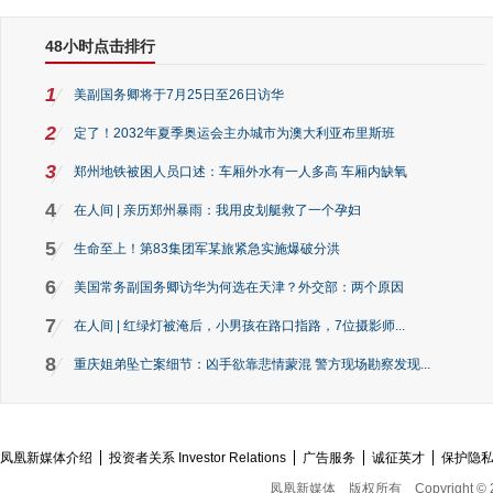
48小时点击排行
1
美副国务卿将于7月25日至26日访华
2
定了！2032年夏季奥运会主办城市为澳大利亚布里斯班
3
郑州地铁被困人员口述：车厢外水有一人多高 车厢内缺氧
4
在人间 | 亲历郑州暴雨：我用皮划艇救了一个孕妇
5
生命至上！第83集团军某旅紧急实施爆破分洪
6
美国常务副国务卿访华为何选在天津？外交部：两个原因
7
在人间 | 红绿灯被淹后，小男孩在路口指路，7位摄影师...
8
重庆姐弟坠亡案细节：凶手欲靠悲情蒙混 警方现场勘察发现...
凤凰新媒体介绍
投资者关系 Investor Relations
广告服务
诚征英才
保护隐
凤凰新媒体
版权所有
Copyright © 