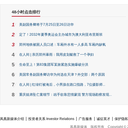
48小时点击排行
1
美副国务卿将于7月25日至26日访华
2
定了！2032年夏季奥运会主办城市为澳大利亚布里斯班
3
郑州地铁被困人员口述：车厢外水有一人多高 车厢内缺氧
4
在人间 | 亲历郑州暴雨：我用皮划艇救了一个孕妇
5
生命至上！第83集团军某旅紧急实施爆破分洪
6
美国常务副国务卿访华为何选在天津？外交部：两个原因
7
在人间 | 红绿灯被淹后，小男孩在路口指路，7位摄影师...
8
重庆姐弟坠亡案细节：凶手欲靠悲情蒙混 警方现场勘察发现...
凤凰新媒体介绍
投资者关系 Investor Relations
广告服务
诚征英才
保护隐
凤凰新媒体
版权所有
Copyright © 