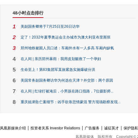
48小时点击排行
1
美副国务卿将于7月25日至26日访华
2
定了！2032年夏季奥运会主办城市为澳大利亚布里斯班
3
郑州地铁被困人员口述：车厢外水有一人多高 车厢内缺氧
4
在人间 | 亲历郑州暴雨：我用皮划艇救了一个孕妇
5
生命至上！第83集团军某旅紧急实施爆破分洪
6
美国常务副国务卿访华为何选在天津？外交部：两个原因
7
在人间 | 红绿灯被淹后，小男孩在路口指路，7位摄影师...
8
重庆姐弟坠亡案细节：凶手欲靠悲情蒙混 警方现场勘察发现...
凤凰新媒体介绍
投资者关系 Investor Relations
广告服务
诚征英才
保护隐
凤凰新媒体
版权所有
Copyright © 