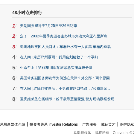
48小时点击排行
1
美副国务卿将于7月25日至26日访华
2
定了！2032年夏季奥运会主办城市为澳大利亚布里斯班
3
郑州地铁被困人员口述：车厢外水有一人多高 车厢内缺氧
4
在人间 | 亲历郑州暴雨：我用皮划艇救了一个孕妇
5
生命至上！第83集团军某旅紧急实施爆破分洪
6
美国常务副国务卿访华为何选在天津？外交部：两个原因
7
在人间 | 红绿灯被淹后，小男孩在路口指路，7位摄影师...
8
重庆姐弟坠亡案细节：凶手欲靠悲情蒙混 警方现场勘察发现...
凤凰新媒体介绍
投资者关系 Investor Relations
广告服务
诚征英才
保护隐
凤凰新媒体
版权所有
Copyright © 