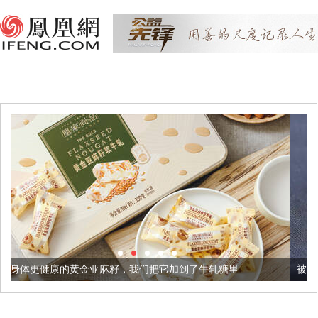
亚麻籽，我们把它加到了牛轧糖里
被列入佛家七宝的它到底