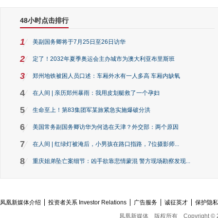
48小时点击排行
1
美副国务卿将于7月25日至26日访华
2
定了！2032年夏季奥运会主办城市为澳大利亚布里斯班
3
郑州地铁被困人员口述：车厢外水有一人多高 车厢内缺氧
4
在人间 | 亲历郑州暴雨：我用皮划艇救了一个孕妇
5
生命至上！第83集团军某旅紧急实施爆破分洪
6
美国常务副国务卿访华为何选在天津？外交部：两个原因
7
在人间 | 红绿灯被淹后，小男孩在路口指路，7位摄影师...
8
重庆姐弟坠亡案细节：凶手欲靠悲情蒙混 警方现场勘察发现...
凤凰新媒体介绍
投资者关系 Investor Relations
广告服务
诚征英才
保护隐
凤凰新媒体
版权所有
Copyright © 