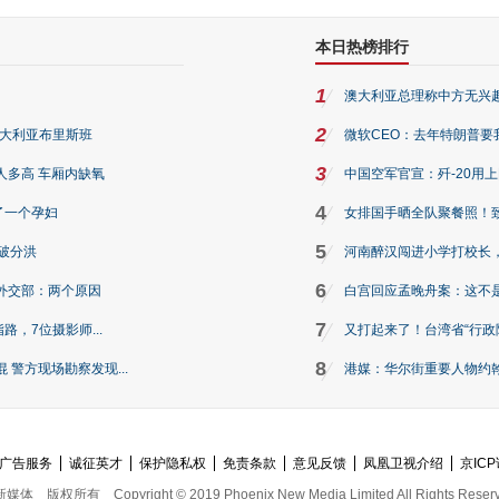
本日热榜排行
1
澳大利亚总理称中方无兴
2
澳大利亚布里斯班
微软CEO：去年特朗普要我们收
3
人多高 车厢内缺氧
中国空军官宣：歼-20用
4
了一个孕妇
女排国手晒全队聚餐照！
5
破分洪
河南醉汉闯进小学打校长，
6
外交部：两个原因
白宫回应孟晚舟案：这不
7
路，7位摄影师...
又打起来了！台湾省“行政院
8
警方现场勘察发现...
港媒：华尔街重要人物约翰·
广告服务
诚征英才
保护隐私权
免责条款
意见反馈
凤凰卫视介绍
京ICP
新媒体
版权所有
Copyright © 2019 Phoenix New Media Limited All Rights Reser