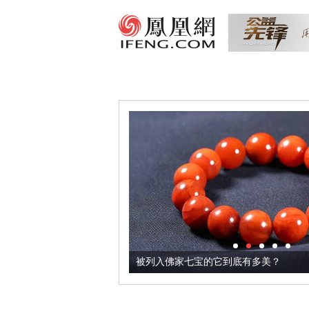
把它加到了牛轧糖里
被列入佛家七宝的它到底有多美？