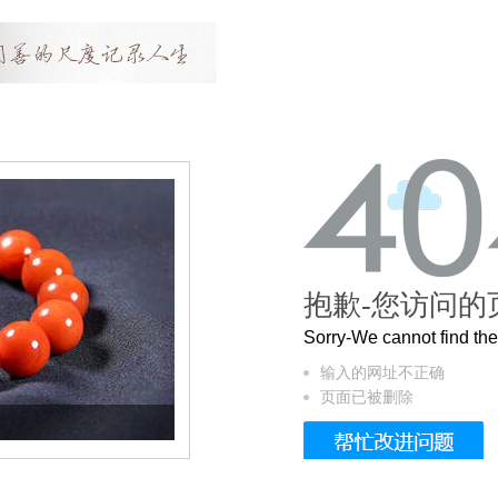
抱歉-您访问的
Sorry-We cannot find t
输入的网址不正确
页面已被删除
这个3.2米的长卷，还原了600岁的紫禁城