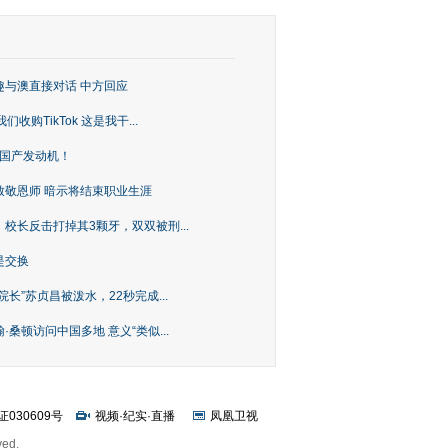
趣与澳直接对话 中方回应
购TikTok 这是我干...
上国产发动机！
致敬恩师 暗示将结束职业生涯
校长反击打掉其3颗牙，双双被刑...
是交换
长”苏贞昌被泼水，22秒完成...
桑顿访问中国多地 意义“类似...
证030609号
视频
·
纪实
·
直播
凤凰卫视
ved.