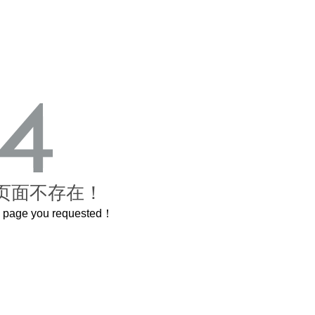
页面不存在！
he page you requested！
曲奇届的“爱马仕”把你的爱封在罐子里送给TA