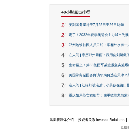
48小时点击排行
1
美副国务卿将于7月25日至26日访华
2
定了！2032年夏季奥运会主办城市为
3
郑州地铁被困人员口述：车厢外水有一
4
在人间 | 亲历郑州暴雨：我用皮划艇救
5
生命至上！第83集团军某旅紧急实施爆
6
美国常务副国务卿访华为何选在天津？
7
在人间 | 红绿灯被淹后，小男孩在路口指
8
重庆姐弟坠亡案细节：凶手欲靠悲情蒙混 
凤凰新媒体介绍
投资者关系 Investor Relations
凤凰