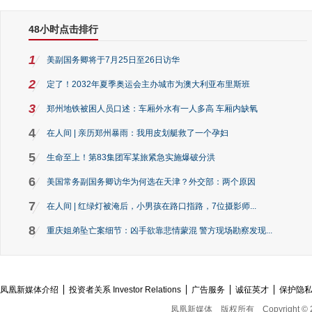
48小时点击排行
1
美副国务卿将于7月25日至26日访华
2
定了！2032年夏季奥运会主办城市为澳大利亚布里斯班
3
郑州地铁被困人员口述：车厢外水有一人多高 车厢内缺氧
4
在人间 | 亲历郑州暴雨：我用皮划艇救了一个孕妇
5
生命至上！第83集团军某旅紧急实施爆破分洪
6
美国常务副国务卿访华为何选在天津？外交部：两个原因
7
在人间 | 红绿灯被淹后，小男孩在路口指路，7位摄影师...
8
重庆姐弟坠亡案细节：凶手欲靠悲情蒙混 警方现场勘察发现...
凤凰新媒体介绍
投资者关系 Investor Relations
广告服务
诚征英才
保护隐
凤凰新媒体
版权所有
Copyright © 