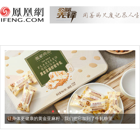
黄金亚麻籽，我们把它加到了牛轧糖里
被列入佛家七宝的它