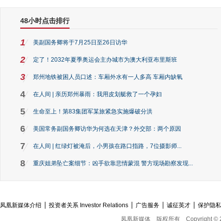
48小时点击排行
1
美副国务卿将于7月25日至26日访华
2
定了！2032年夏季奥运会主办城市为澳大利亚布里斯班
3
郑州地铁被困人员口述：车厢外水有一人多高 车厢内缺氧
4
在人间 | 亲历郑州暴雨：我用皮划艇救了一个孕妇
5
生命至上！第83集团军某旅紧急实施爆破分洪
6
美国常务副国务卿访华为何选在天津？外交部：两个原因
7
在人间 | 红绿灯被淹后，小男孩在路口指路，7位摄影师...
8
重庆姐弟坠亡案细节：凶手欲靠悲情蒙混 警方现场勘察发现...
凤凰新媒体介绍
投资者关系 Investor Relations
广告服务
诚征英才
保护隐
凤凰新媒体
版权所有
Copyright © 