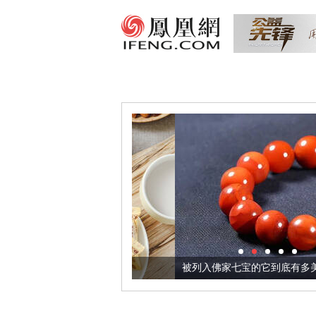
把它加到了牛轧糖里
被列入佛家七宝的它到底有多美？