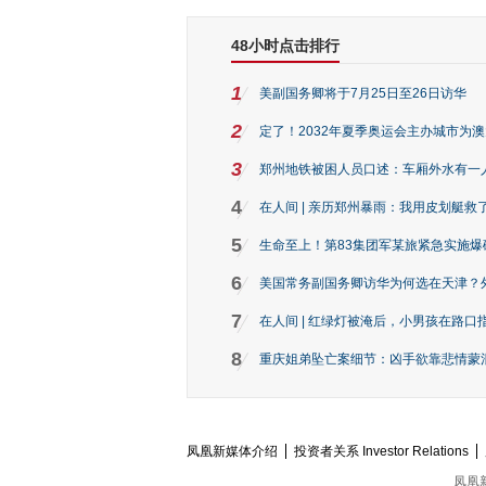
48小时点击排行
1
美副国务卿将于7月25日至26日访华
2
定了！2032年夏季奥运会主办城市为
3
郑州地铁被困人员口述：车厢外水有一
4
在人间 | 亲历郑州暴雨：我用皮划艇救
5
生命至上！第83集团军某旅紧急实施爆
6
美国常务副国务卿访华为何选在天津？
7
在人间 | 红绿灯被淹后，小男孩在路口指
8
重庆姐弟坠亡案细节：凶手欲靠悲情蒙混 
凤凰新媒体介绍
投资者关系 Investor Relations
凤凰