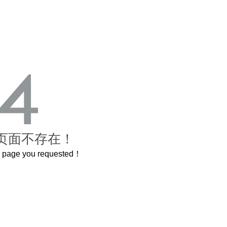
页面不存在！
he page you requested！
曲奇届的“爱马仕”把你的爱封在罐子里送给TA