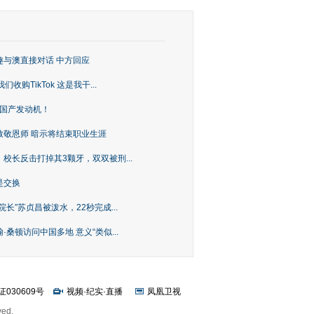
趣与澳直接对话 中方回应
购TikTok 这是我干...
上国产发动机！
致敬恩师 暗示将结束职业生涯
校长反击打掉其3颗牙，双双被刑...
是交换
长”苏贞昌被泼水，22秒完成...
桑顿访问中国多地 意义“类似...
证030609号
视频
·
纪实
·
直播
凤凰卫视
ved.