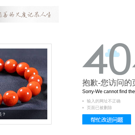
抱歉-您访问的
Sorry-We cannot find t
输入的网址不正确
页面已被删除
这个3.2米的长卷，还原了600岁的紫禁城