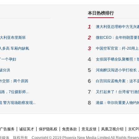
本日热榜排行
1
澳大利亚总理称中方无兴
2
澳大利亚布里斯班
微软CEO：去年特朗普要我们收
3
人多高 车厢内缺氧
中国空军官宣：歼-20用
4
了一个孕妇
女排国手晒全队聚餐照！
5
破分洪
河南醉汉闯进小学打校长，
6
外交部：两个原因
白宫回应孟晚舟案：这不
7
路，7位摄影师...
又打起来了！台湾省“行政院
8
警方现场勘察发现...
港媒：华尔街重要人物约翰·
广告服务
诚征英才
保护隐私权
免责条款
意见反馈
凤凰卫视介绍
京ICP
新媒体
版权所有
Copyright © 2019 Phoenix New Media Limited All Rights Reser