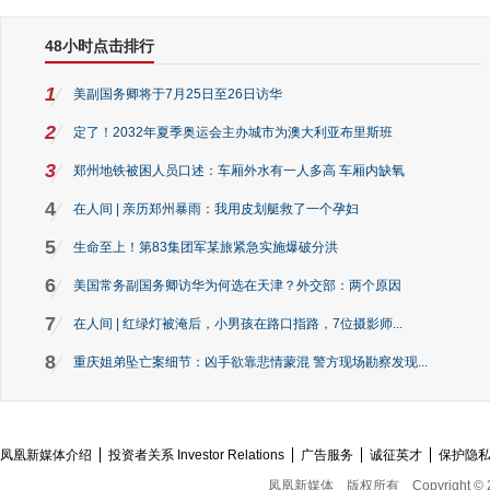
48小时点击排行
1
美副国务卿将于7月25日至26日访华
2
定了！2032年夏季奥运会主办城市为澳大利亚布里斯班
3
郑州地铁被困人员口述：车厢外水有一人多高 车厢内缺氧
4
在人间 | 亲历郑州暴雨：我用皮划艇救了一个孕妇
5
生命至上！第83集团军某旅紧急实施爆破分洪
6
美国常务副国务卿访华为何选在天津？外交部：两个原因
7
在人间 | 红绿灯被淹后，小男孩在路口指路，7位摄影师...
8
重庆姐弟坠亡案细节：凶手欲靠悲情蒙混 警方现场勘察发现...
凤凰新媒体介绍
投资者关系 Investor Relations
广告服务
诚征英才
保护隐
凤凰新媒体
版权所有
Copyright © 