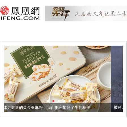
籽，我们把它加到了牛轧糖里
被列入佛家七宝的它到底有多