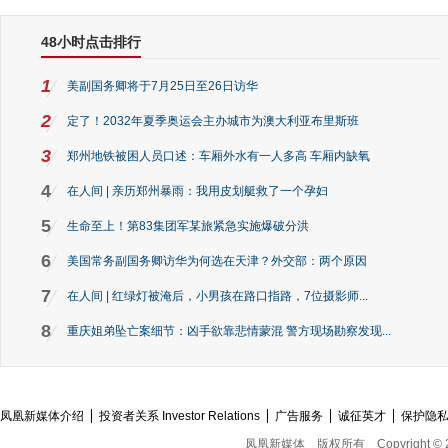
48小时点击排行
1
美副国务卿将于7月25日至26日访华
2
定了！2032年夏季奥运会主办城市为澳大利亚布里斯班
3
郑州地铁被困人员口述：车厢外水有一人多高 车厢内缺氧
4
在人间 | 亲历郑州暴雨：我用皮划艇救了一个孕妇
5
生命至上！第83集团军某旅紧急实施爆破分洪
6
美国常务副国务卿访华为何选在天津？外交部：两个原因
7
在人间 | 红绿灯被淹后，小男孩在路口指路，7位摄影师...
8
重庆姐弟坠亡案细节：凶手欲靠悲情蒙混 警方现场勘察发现...
凤凰新媒体介绍
投资者关系 Investor Relations
广告服务
诚征英才
保护隐
凤凰新媒体
版权所有
Copyright © 