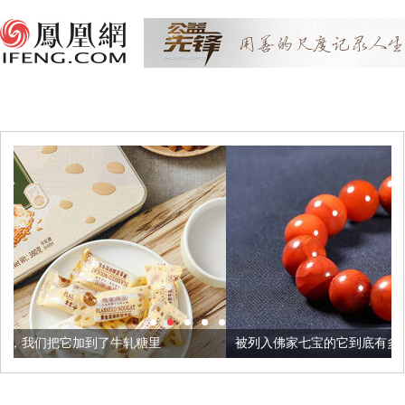
牛轧糖里
被列入佛家七宝的它到底有多美？