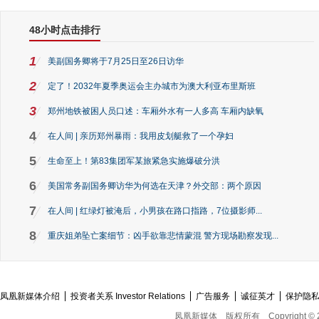
48小时点击排行
1
美副国务卿将于7月25日至26日访华
2
定了！2032年夏季奥运会主办城市为澳大利亚布里斯班
3
郑州地铁被困人员口述：车厢外水有一人多高 车厢内缺氧
4
在人间 | 亲历郑州暴雨：我用皮划艇救了一个孕妇
5
生命至上！第83集团军某旅紧急实施爆破分洪
6
美国常务副国务卿访华为何选在天津？外交部：两个原因
7
在人间 | 红绿灯被淹后，小男孩在路口指路，7位摄影师...
8
重庆姐弟坠亡案细节：凶手欲靠悲情蒙混 警方现场勘察发现...
凤凰新媒体介绍
投资者关系 Investor Relations
广告服务
诚征英才
保护隐
凤凰新媒体
版权所有
Copyright © 