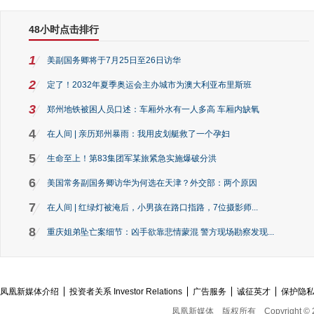
48小时点击排行
1
美副国务卿将于7月25日至26日访华
2
定了！2032年夏季奥运会主办城市为澳大利亚布里斯班
3
郑州地铁被困人员口述：车厢外水有一人多高 车厢内缺氧
4
在人间 | 亲历郑州暴雨：我用皮划艇救了一个孕妇
5
生命至上！第83集团军某旅紧急实施爆破分洪
6
美国常务副国务卿访华为何选在天津？外交部：两个原因
7
在人间 | 红绿灯被淹后，小男孩在路口指路，7位摄影师...
8
重庆姐弟坠亡案细节：凶手欲靠悲情蒙混 警方现场勘察发现...
凤凰新媒体介绍
投资者关系 Investor Relations
广告服务
诚征英才
保护隐
凤凰新媒体
版权所有
Copyright © 