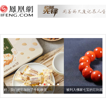
了牛轧糖里
被列入佛家七宝的它到底有多美？