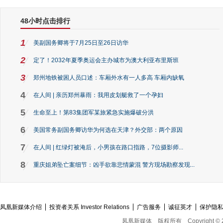
48小时点击排行
1
美副国务卿将于7月25日至26日访华
2
定了！2032年夏季奥运会主办城市为澳大利亚布里斯班
3
郑州地铁被困人员口述：车厢外水有一人多高 车厢内缺氧
4
在人间 | 亲历郑州暴雨：我用皮划艇救了一个孕妇
5
生命至上！第83集团军某旅紧急实施爆破分洪
6
美国常务副国务卿访华为何选在天津？外交部：两个原因
7
在人间 | 红绿灯被淹后，小男孩在路口指路，7位摄影师...
8
重庆姐弟坠亡案细节：凶手欲靠悲情蒙混 警方现场勘察发现...
凤凰新媒体介绍
投资者关系 Investor Relations
广告服务
诚征英才
保护隐
凤凰新媒体
版权所有
Copyright © 