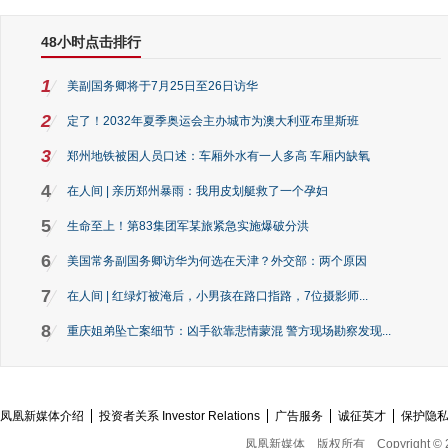
48小时点击排行
1
美副国务卿将于7月25日至26日访华
2
定了！2032年夏季奥运会主办城市为澳大利亚布里斯班
3
郑州地铁被困人员口述：车厢外水有一人多高 车厢内缺氧
4
在人间 | 亲历郑州暴雨：我用皮划艇救了一个孕妇
5
生命至上！第83集团军某旅紧急实施爆破分洪
6
美国常务副国务卿访华为何选在天津？外交部：两个原因
7
在人间 | 红绿灯被淹后，小男孩在路口指路，7位摄影师...
8
重庆姐弟坠亡案细节：凶手欲靠悲情蒙混 警方现场勘察发现...
凤凰新媒体介绍
投资者关系 Investor Relations
广告服务
诚征英才
保护隐
凤凰新媒体
版权所有
Copyright © 