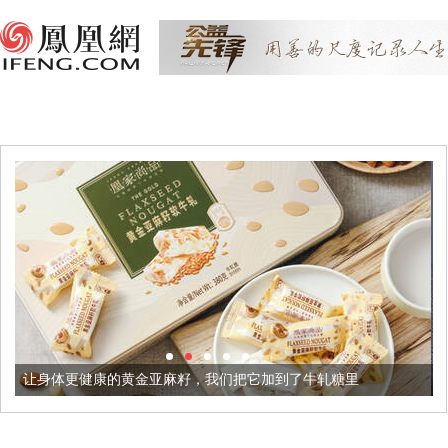
黄金亚麻籽，我们把它加到了牛轧糖里
被列入佛家七宝的它