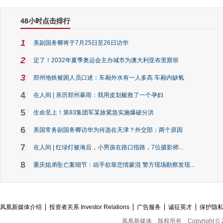
48小时点击排行
1
美副国务卿将于7月25日至26日访华
2
定了！2032年夏季奥运会主办城市为澳大利亚布里斯班
3
郑州地铁被困人员口述：车厢外水有一人多高 车厢内缺氧
4
在人间 | 亲历郑州暴雨：我用皮划艇救了一个孕妇
5
生命至上！第83集团军某旅紧急实施爆破分洪
6
美国常务副国务卿访华为何选在天津？外交部：两个原因
7
在人间 | 红绿灯被淹后，小男孩在路口指路，7位摄影师...
8
重庆姐弟坠亡案细节：凶手欲靠悲情蒙混 警方现场勘察发现...
凤凰新媒体介绍
投资者关系 Investor Relations
广告服务
诚征英才
保护隐
凤凰新媒体
版权所有
Copyright © 