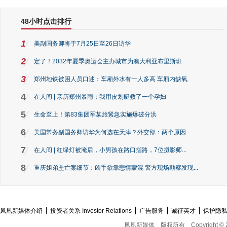
48小时点击排行
1
美副国务卿将于7月25日至26日访华
2
定了！2032年夏季奥运会主办城市为澳大利亚布里斯班
3
郑州地铁被困人员口述：车厢外水有一人多高 车厢内缺氧
4
在人间 | 亲历郑州暴雨：我用皮划艇救了一个孕妇
5
生命至上！第83集团军某旅紧急实施爆破分洪
6
美国常务副国务卿访华为何选在天津？外交部：两个原因
7
在人间 | 红绿灯被淹后，小男孩在路口指路，7位摄影师...
8
重庆姐弟坠亡案细节：凶手欲靠悲情蒙混 警方现场勘察发现...
凤凰新媒体介绍
投资者关系 Investor Relations
广告服务
诚征英才
保护隐
凤凰新媒体
版权所有
Copyright © 