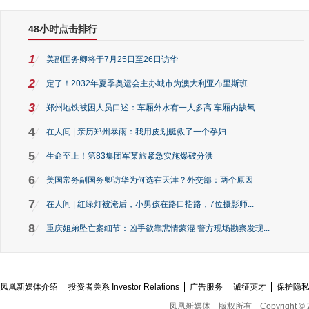
48小时点击排行
1
美副国务卿将于7月25日至26日访华
2
定了！2032年夏季奥运会主办城市为澳大利亚布里斯班
3
郑州地铁被困人员口述：车厢外水有一人多高 车厢内缺氧
4
在人间 | 亲历郑州暴雨：我用皮划艇救了一个孕妇
5
生命至上！第83集团军某旅紧急实施爆破分洪
6
美国常务副国务卿访华为何选在天津？外交部：两个原因
7
在人间 | 红绿灯被淹后，小男孩在路口指路，7位摄影师...
8
重庆姐弟坠亡案细节：凶手欲靠悲情蒙混 警方现场勘察发现...
凤凰新媒体介绍
投资者关系 Investor Relations
广告服务
诚征英才
保护隐
凤凰新媒体
版权所有
Copyright © 