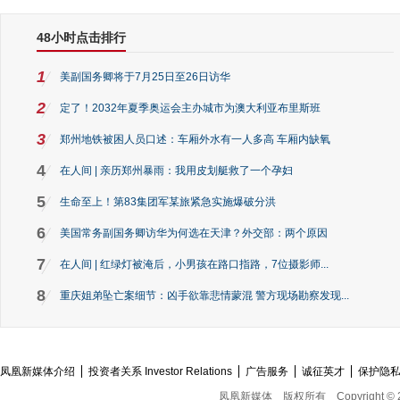
48小时点击排行
1
美副国务卿将于7月25日至26日访华
2
定了！2032年夏季奥运会主办城市为澳大利亚布里斯班
3
郑州地铁被困人员口述：车厢外水有一人多高 车厢内缺氧
4
在人间 | 亲历郑州暴雨：我用皮划艇救了一个孕妇
5
生命至上！第83集团军某旅紧急实施爆破分洪
6
美国常务副国务卿访华为何选在天津？外交部：两个原因
7
在人间 | 红绿灯被淹后，小男孩在路口指路，7位摄影师...
8
重庆姐弟坠亡案细节：凶手欲靠悲情蒙混 警方现场勘察发现...
凤凰新媒体介绍
投资者关系 Investor Relations
广告服务
诚征英才
保护隐
凤凰新媒体
版权所有
Copyright © 