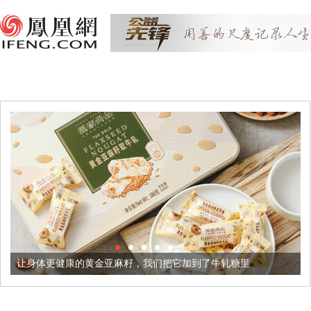
健康的黄金亚麻籽，我们把它加到了牛轧糖里
被列入佛家七