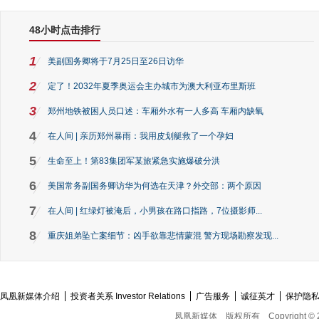
48小时点击排行
1
美副国务卿将于7月25日至26日访华
2
定了！2032年夏季奥运会主办城市为澳大利亚布里斯班
3
郑州地铁被困人员口述：车厢外水有一人多高 车厢内缺氧
4
在人间 | 亲历郑州暴雨：我用皮划艇救了一个孕妇
5
生命至上！第83集团军某旅紧急实施爆破分洪
6
美国常务副国务卿访华为何选在天津？外交部：两个原因
7
在人间 | 红绿灯被淹后，小男孩在路口指路，7位摄影师...
8
重庆姐弟坠亡案细节：凶手欲靠悲情蒙混 警方现场勘察发现...
凤凰新媒体介绍
投资者关系 Investor Relations
广告服务
诚征英才
保护隐
凤凰新媒体
版权所有
Copyright © 