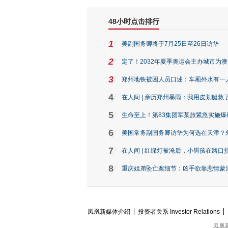
48小时点击排行
1
美副国务卿将于7月25日至26日访华
2
定了！2032年夏季奥运会主办城市为
3
郑州地铁被困人员口述：车厢外水有一
4
在人间 | 亲历郑州暴雨：我用皮划艇救
5
生命至上！第83集团军某旅紧急实施爆
6
美国常务副国务卿访华为何选在天津？
7
在人间 | 红绿灯被淹后，小男孩在路口指
8
重庆姐弟坠亡案细节：凶手欲靠悲情蒙混 
凤凰新媒体介绍
投资者关系 Investor Relations
凤凰