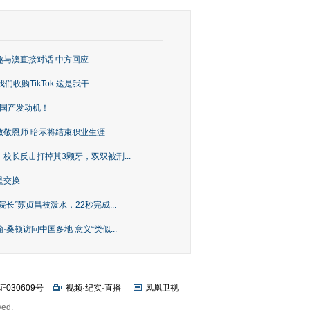
趣与澳直接对话 中方回应
购TikTok 这是我干...
上国产发动机！
致敬恩师 暗示将结束职业生涯
校长反击打掉其3颗牙，双双被刑...
是交换
长”苏贞昌被泼水，22秒完成...
桑顿访问中国多地 意义“类似...
证030609号
视频
·
纪实
·
直播
凤凰卫视
ved.