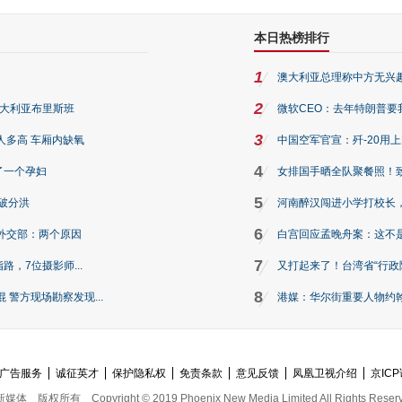
本日热榜排行
1
澳大利亚总理称中方无兴
2
澳大利亚布里斯班
微软CEO：去年特朗普要我们收
3
人多高 车厢内缺氧
中国空军官宣：歼-20用
4
了一个孕妇
女排国手晒全队聚餐照！
5
破分洪
河南醉汉闯进小学打校长，
6
外交部：两个原因
白宫回应孟晚舟案：这不
7
路，7位摄影师...
又打起来了！台湾省“行政院
8
警方现场勘察发现...
港媒：华尔街重要人物约翰·
广告服务
诚征英才
保护隐私权
免责条款
意见反馈
凤凰卫视介绍
京ICP
新媒体
版权所有
Copyright © 2019 Phoenix New Media Limited All Rights Reser