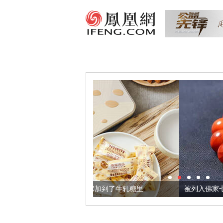
麻籽，我们把它加到了牛轧糖里
被列入佛家七宝的它到底有多