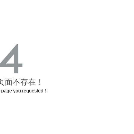
页面不存在！
he page you requested！
的紫禁城
曲奇届的“爱马仕”把你的爱封在罐子里