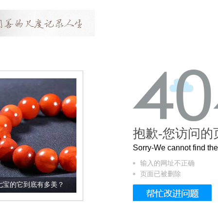
抱歉-您访问的
Sorry-We cannot find t
输入的网址不正确
页面已被删除
美？
这个3.2米的长卷，还原了600岁