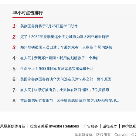
48小时点击排行
1
美副国务卿将于7月25日至26日访华
2
定了！2032年夏季奥运会主办城市为澳大利亚布里斯班
3
郑州地铁被困人员口述：车厢外水有一人多高 车厢内缺氧
4
在人间 | 亲历郑州暴雨：我用皮划艇救了一个孕妇
5
生命至上！第83集团军某旅紧急实施爆破分洪
6
美国常务副国务卿访华为何选在天津？外交部：两个原因
7
在人间 | 红绿灯被淹后，小男孩在路口指路，7位摄影师...
8
重庆姐弟坠亡案细节：凶手欲靠悲情蒙混 警方现场勘察发现...
凤凰新媒体介绍
投资者关系 Investor Relations
广告服务
诚征英才
保护隐
凤凰新媒体
版权所有
Copyright © 