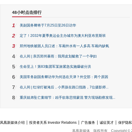
48小时点击排行
1
美副国务卿将于7月25日至26日访华
2
定了！2032年夏季奥运会主办城市为澳大利亚布里斯班
3
郑州地铁被困人员口述：车厢外水有一人多高 车厢内缺氧
4
在人间 | 亲历郑州暴雨：我用皮划艇救了一个孕妇
5
生命至上！第83集团军某旅紧急实施爆破分洪
6
美国常务副国务卿访华为何选在天津？外交部：两个原因
7
在人间 | 红绿灯被淹后，小男孩在路口指路，7位摄影师...
8
重庆姐弟坠亡案细节：凶手欲靠悲情蒙混 警方现场勘察发现...
凤凰新媒体介绍
投资者关系 Investor Relations
广告服务
诚征英才
保护隐
凤凰新媒体
版权所有
Copyright © 