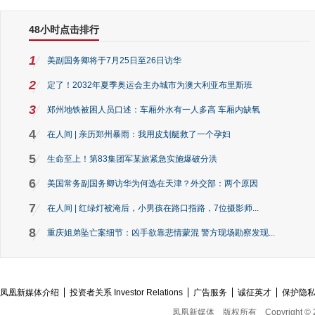
48小时点击排行
1
美副国务卿将于7月25日至26日访华
2
定了！2032年夏季奥运会主办城市为澳大利亚布里斯班
3
郑州地铁被困人员口述：车厢外水有一人多高 车厢内缺氧
4
在人间 | 亲历郑州暴雨：我用皮划艇救了一个孕妇
5
生命至上！第83集团军某旅紧急实施爆破分洪
6
美国常务副国务卿访华为何选在天津？外交部：两个原因
7
在人间 | 红绿灯被淹后，小男孩在路口指路，7位摄影师...
8
重庆姐弟坠亡案细节：凶手欲靠悲情蒙混 警方现场勘察发现...
凤凰新媒体介绍
投资者关系 Investor Relations
广告服务
诚征英才
保护隐
凤凰新媒体
版权所有
Copyright © 