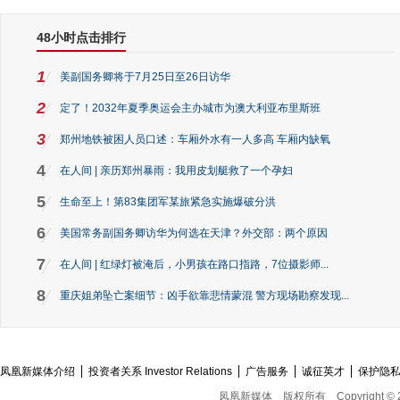
48小时点击排行
1
美副国务卿将于7月25日至26日访华
2
定了！2032年夏季奥运会主办城市为澳大利亚布里斯班
3
郑州地铁被困人员口述：车厢外水有一人多高 车厢内缺氧
4
在人间 | 亲历郑州暴雨：我用皮划艇救了一个孕妇
5
生命至上！第83集团军某旅紧急实施爆破分洪
6
美国常务副国务卿访华为何选在天津？外交部：两个原因
7
在人间 | 红绿灯被淹后，小男孩在路口指路，7位摄影师...
8
重庆姐弟坠亡案细节：凶手欲靠悲情蒙混 警方现场勘察发现...
凤凰新媒体介绍
投资者关系 Investor Relations
广告服务
诚征英才
保护隐
凤凰新媒体
版权所有
Copyright © 