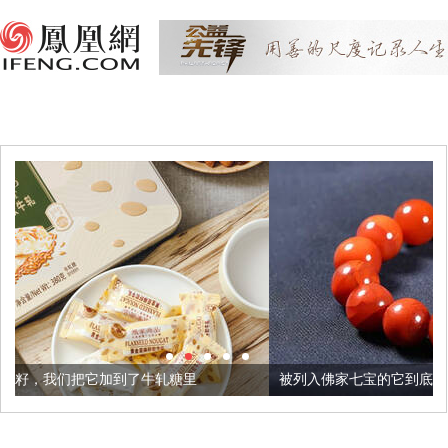
了牛轧糖里
被列入佛家七宝的它到底有多美？