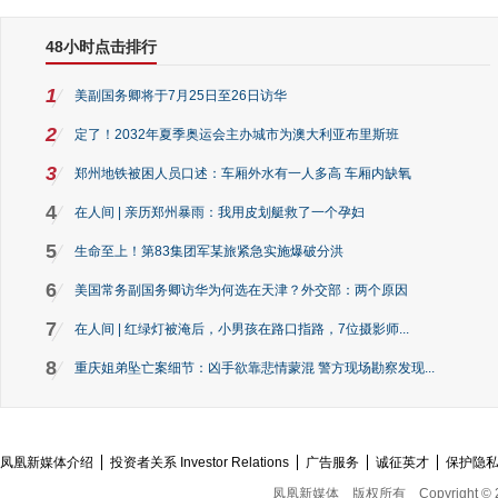
48小时点击排行
1
美副国务卿将于7月25日至26日访华
2
定了！2032年夏季奥运会主办城市为澳大利亚布里斯班
3
郑州地铁被困人员口述：车厢外水有一人多高 车厢内缺氧
4
在人间 | 亲历郑州暴雨：我用皮划艇救了一个孕妇
5
生命至上！第83集团军某旅紧急实施爆破分洪
6
美国常务副国务卿访华为何选在天津？外交部：两个原因
7
在人间 | 红绿灯被淹后，小男孩在路口指路，7位摄影师...
8
重庆姐弟坠亡案细节：凶手欲靠悲情蒙混 警方现场勘察发现...
凤凰新媒体介绍
投资者关系 Investor Relations
广告服务
诚征英才
保护隐
凤凰新媒体
版权所有
Copyright © 