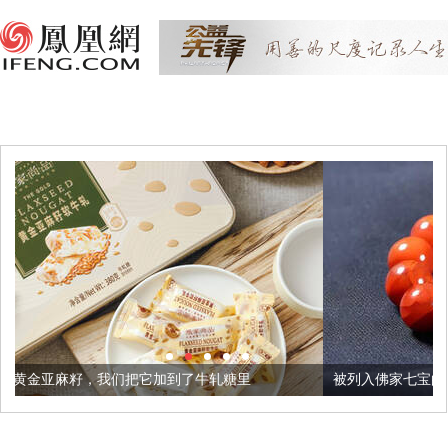
把它加到了牛轧糖里
被列入佛家七宝的它到底有多美？