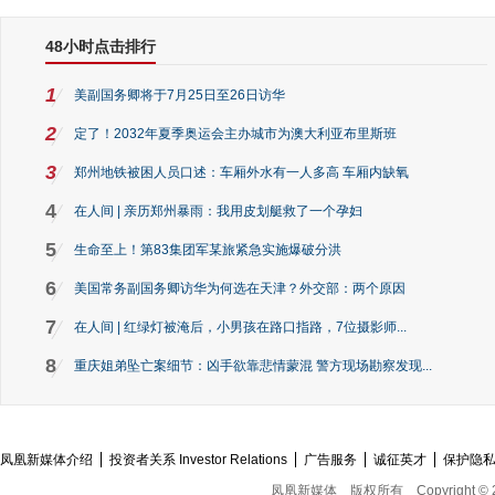
48小时点击排行
1
美副国务卿将于7月25日至26日访华
2
定了！2032年夏季奥运会主办城市为澳大利亚布里斯班
3
郑州地铁被困人员口述：车厢外水有一人多高 车厢内缺氧
4
在人间 | 亲历郑州暴雨：我用皮划艇救了一个孕妇
5
生命至上！第83集团军某旅紧急实施爆破分洪
6
美国常务副国务卿访华为何选在天津？外交部：两个原因
7
在人间 | 红绿灯被淹后，小男孩在路口指路，7位摄影师...
8
重庆姐弟坠亡案细节：凶手欲靠悲情蒙混 警方现场勘察发现...
凤凰新媒体介绍
投资者关系 Investor Relations
广告服务
诚征英才
保护隐
凤凰新媒体
版权所有
Copyright © 