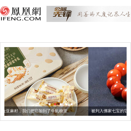
加到了牛轧糖里
被列入佛家七宝的它到底有多美？