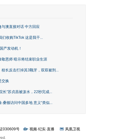
趣与澳直接对话 中方回应
购TikTok 这是我干...
上国产发动机！
致敬恩师 暗示将结束职业生涯
校长反击打掉其3颗牙，双双被刑...
是交换
长”苏贞昌被泼水，22秒完成...
桑顿访问中国多地 意义“类似...
证030609号
视频
·
纪实
·
直播
凤凰卫视
ved.