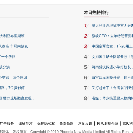
本日热榜排行
1
澳大利亚总理称中方无兴
2
澳大利亚布里斯班
微软CEO：去年特朗普要我们收
3
人多高 车厢内缺氧
中国空军官宣：歼-20用
4
了一个孕妇
女排国手晒全队聚餐照！
5
破分洪
河南醉汉闯进小学打校长，
6
外交部：两个原因
白宫回应孟晚舟案：这不
7
路，7位摄影师...
又打起来了！台湾省“行政院
8
警方现场勘察发现...
港媒：华尔街重要人物约翰·
广告服务
诚征英才
保护隐私权
免责条款
意见反馈
凤凰卫视介绍
京ICP
新媒体
版权所有
Copyright © 2019 Phoenix New Media Limited All Rights Reser