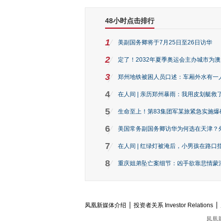
48小时点击排行
1
美副国务卿将于7月25日至26日访华
2
定了！2032年夏季奥运会主办城市为
3
郑州地铁被困人员口述：车厢外水有一
4
在人间 | 亲历郑州暴雨：我用皮划艇救
5
生命至上！第83集团军某旅紧急实施爆
6
美国常务副国务卿访华为何选在天津？
7
在人间 | 红绿灯被淹后，小男孩在路口指
8
重庆姐弟坠亡案细节：凶手欲靠悲情蒙混 
凤凰新媒体介绍
投资者关系 Investor Relations
凤凰