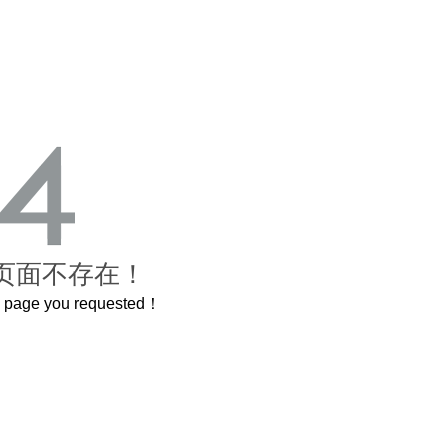
页面不存在！
he page you requested！
这个3.2米的长卷，还原了600岁的紫禁城