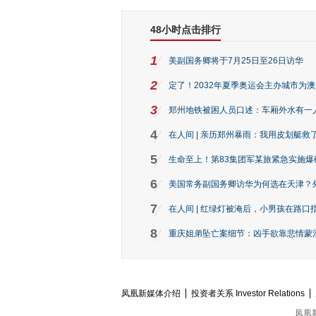
48小时点击排行
1
美副国务卿将于7月25日至26日访华
2
定了！2032年夏季奥运会主办城市为
3
郑州地铁被困人员口述：车厢外水有一
4
在人间 | 亲历郑州暴雨：我用皮划艇救
5
生命至上！第83集团军某旅紧急实施爆
6
美国常务副国务卿访华为何选在天津？
7
在人间 | 红绿灯被淹后，小男孩在路口指
8
重庆姐弟坠亡案细节：凶手欲靠悲情蒙混 
凤凰新媒体介绍
投资者关系 Investor Relations
凤凰