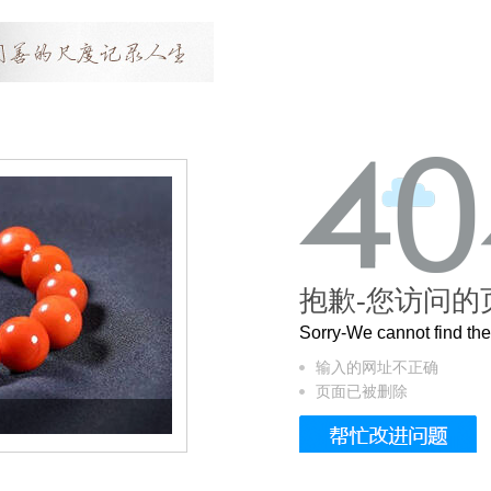
抱歉-您访问的
Sorry-We cannot find t
输入的网址不正确
页面已被删除
这个3.2米的长卷，还原了600岁的紫禁城