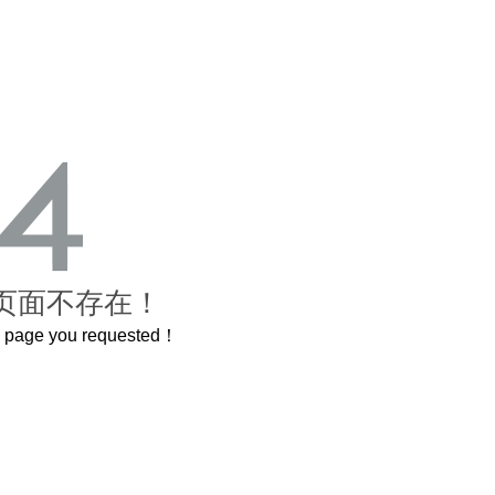
页面不存在！
he page you requested！
曲奇届的“爱马仕”把你的爱封在罐子里送给TA