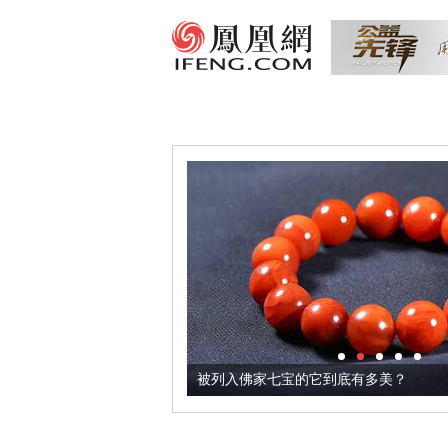
把它加到了牛轧糖里
被列入佛家七宝的它到底有多美？