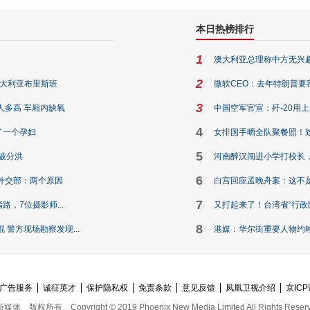
本日热榜排行
1
澳大利亚总理称中方无兴
2
澳大利亚布里斯班
微软CEO：去年特朗普要我们收
3
人多高 车厢内缺氧
中国空军官宣：歼-20用
4
了一个孕妇
女排国手晒全队聚餐照！
5
破分洪
河南醉汉闯进小学打校长，
6
外交部：两个原因
白宫回应孟晚舟案：这不
7
路，7位摄影师...
又打起来了！台湾省“行政院
8
警方现场勘察发现...
港媒：华尔街重要人物约翰·
广告服务
诚征英才
保护隐私权
免责条款
意见反馈
凤凰卫视介绍
京ICP
新媒体
版权所有
Copyright © 2019 Phoenix New Media Limited All Rights Reser