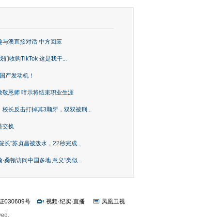
趣与澳直接对话 中方回应
购TikTok 这是我干...
上国产发动机！
致敬恩师 暗示将结束职业生涯
校长反击打掉其3颗牙，双双被刑...
是交换
长”苏贞昌被泼水，22秒完成...
桑顿访问中国多地 意义“类似...
证030609号
视频
·
纪实
·
直播
凤凰卫视
ved.