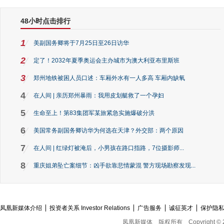
48小时点击排行
1
美副国务卿将于7月25日至26日访华
2
定了！2032年夏季奥运会主办城市为澳大利亚布里斯班
3
郑州地铁被困人员口述：车厢外水有一人多高 车厢内缺氧
4
在人间 | 亲历郑州暴雨：我用皮划艇救了一个孕妇
5
生命至上！第83集团军某旅紧急实施爆破分洪
6
美国常务副国务卿访华为何选在天津？外交部：两个原因
7
在人间 | 红绿灯被淹后，小男孩在路口指路，7位摄影师...
8
重庆姐弟坠亡案细节：凶手欲靠悲情蒙混 警方现场勘察发现...
凤凰新媒体介绍
投资者关系 Investor Relations
广告服务
诚征英才
保护隐
凤凰新媒体
版权所有
Copyright © 