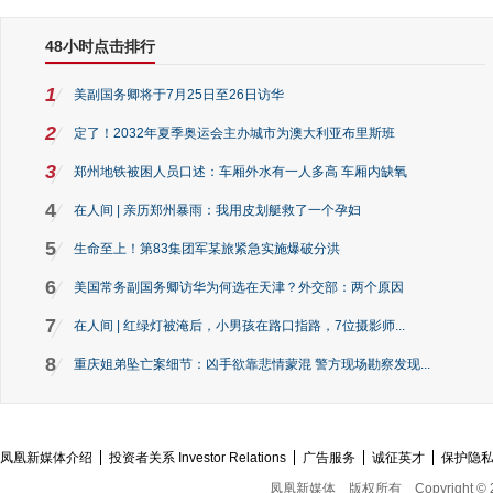
48小时点击排行
1
美副国务卿将于7月25日至26日访华
2
定了！2032年夏季奥运会主办城市为澳大利亚布里斯班
3
郑州地铁被困人员口述：车厢外水有一人多高 车厢内缺氧
4
在人间 | 亲历郑州暴雨：我用皮划艇救了一个孕妇
5
生命至上！第83集团军某旅紧急实施爆破分洪
6
美国常务副国务卿访华为何选在天津？外交部：两个原因
7
在人间 | 红绿灯被淹后，小男孩在路口指路，7位摄影师...
8
重庆姐弟坠亡案细节：凶手欲靠悲情蒙混 警方现场勘察发现...
凤凰新媒体介绍
投资者关系 Investor Relations
广告服务
诚征英才
保护隐
凤凰新媒体
版权所有
Copyright © 