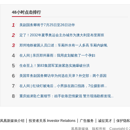
48小时点击排行
1
美副国务卿将于7月25日至26日访华
2
定了！2032年夏季奥运会主办城市为澳大利亚布里斯班
3
郑州地铁被困人员口述：车厢外水有一人多高 车厢内缺氧
4
在人间 | 亲历郑州暴雨：我用皮划艇救了一个孕妇
5
生命至上！第83集团军某旅紧急实施爆破分洪
6
美国常务副国务卿访华为何选在天津？外交部：两个原因
7
在人间 | 红绿灯被淹后，小男孩在路口指路，7位摄影师...
8
重庆姐弟坠亡案细节：凶手欲靠悲情蒙混 警方现场勘察发现...
凤凰新媒体介绍
投资者关系 Investor Relations
广告服务
诚征英才
保护隐
凤凰新媒体
版权所有
Copyright © 