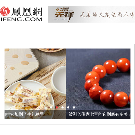
牛轧糖里
被列入佛家七宝的它到底有多美？