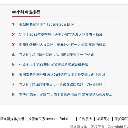
48小时点击排行
1
美副国务卿将于7月25日至26日访华
2
定了！2032年夏季奥运会主办城市为澳大利亚布里斯班
3
郑州地铁被困人员口述：车厢外水有一人多高 车厢内缺氧
4
在人间 | 亲历郑州暴雨：我用皮划艇救了一个孕妇
5
生命至上！第83集团军某旅紧急实施爆破分洪
6
美国常务副国务卿访华为何选在天津？外交部：两个原因
7
在人间 | 红绿灯被淹后，小男孩在路口指路，7位摄影师...
8
重庆姐弟坠亡案细节：凶手欲靠悲情蒙混 警方现场勘察发现...
凤凰新媒体介绍
投资者关系 Investor Relations
广告服务
诚征英才
保护隐
凤凰新媒体
版权所有
Copyright © 