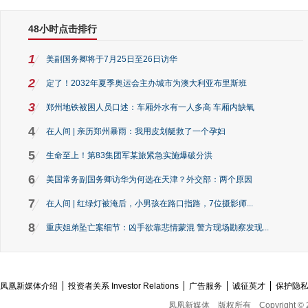
48小时点击排行
1
美副国务卿将于7月25日至26日访华
2
定了！2032年夏季奥运会主办城市为澳大利亚布里斯班
3
郑州地铁被困人员口述：车厢外水有一人多高 车厢内缺氧
4
在人间 | 亲历郑州暴雨：我用皮划艇救了一个孕妇
5
生命至上！第83集团军某旅紧急实施爆破分洪
6
美国常务副国务卿访华为何选在天津？外交部：两个原因
7
在人间 | 红绿灯被淹后，小男孩在路口指路，7位摄影师...
8
重庆姐弟坠亡案细节：凶手欲靠悲情蒙混 警方现场勘察发现...
凤凰新媒体介绍
投资者关系 Investor Relations
广告服务
诚征英才
保护隐
凤凰新媒体
版权所有
Copyright © 