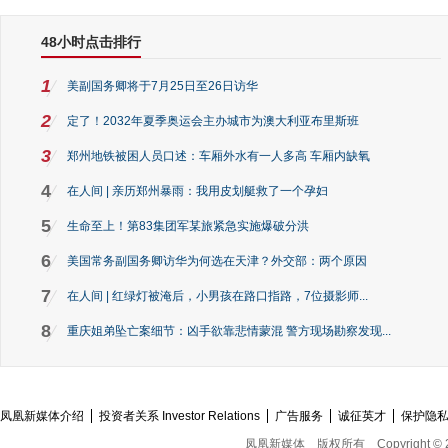
48小时点击排行
1
美副国务卿将于7月25日至26日访华
2
定了！2032年夏季奥运会主办城市为澳大利亚布里斯班
3
郑州地铁被困人员口述：车厢外水有一人多高 车厢内缺氧
4
在人间 | 亲历郑州暴雨：我用皮划艇救了一个孕妇
5
生命至上！第83集团军某旅紧急实施爆破分洪
6
美国常务副国务卿访华为何选在天津？外交部：两个原因
7
在人间 | 红绿灯被淹后，小男孩在路口指路，7位摄影师...
8
重庆姐弟坠亡案细节：凶手欲靠悲情蒙混 警方现场勘察发现...
凤凰新媒体介绍
投资者关系 Investor Relations
广告服务
诚征英才
保护隐
凤凰新媒体
版权所有
Copyright © 