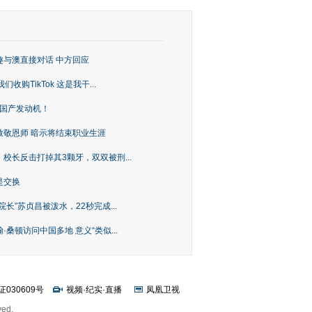
趣与澳直接对话 中方回应
购TikTok 这是我干...
上国产发动机！
致敬恩师 暗示将结束职业生涯
校长反击打掉其3颗牙，双双被刑...
是交换
长”苏贞昌被泼水，22秒完成...
桑顿访问中国多地 意义“类似...
证030609号
视频
·
纪实
·
直播
凤凰卫视
ved.