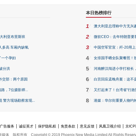
本日热榜排行
1
澳大利亚总理称中方无兴
2
澳大利亚布里斯班
微软CEO：去年特朗普要我们收
3
人多高 车厢内缺氧
中国空军官宣：歼-20用
4
了一个孕妇
女排国手晒全队聚餐照！
5
破分洪
河南醉汉闯进小学打校长，
6
外交部：两个原因
白宫回应孟晚舟案：这不
7
路，7位摄影师...
又打起来了！台湾省“行政院
8
警方现场勘察发现...
港媒：华尔街重要人物约翰·
广告服务
诚征英才
保护隐私权
免责条款
意见反馈
凤凰卫视介绍
京ICP
新媒体
版权所有
Copyright © 2019 Phoenix New Media Limited All Rights Reser