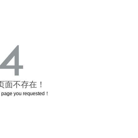
页面不存在！
he page you requested！
这个3.2米的长卷，还原了600岁的紫禁城