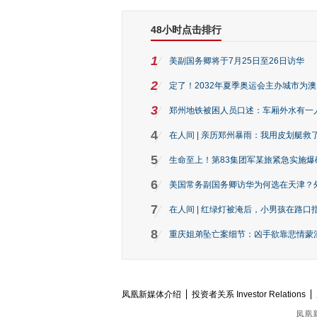
48小时点击排行
1
美副国务卿将于7月25日至26日访华
2
定了！2032年夏季奥运会主办城市为
3
郑州地铁被困人员口述：车厢外水有一
4
在人间 | 亲历郑州暴雨：我用皮划艇救
5
生命至上！第83集团军某旅紧急实施爆
6
美国常务副国务卿访华为何选在天津？
7
在人间 | 红绿灯被淹后，小男孩在路口指
8
重庆姐弟坠亡案细节：凶手欲靠悲情蒙混 
凤凰新媒体介绍
投资者关系 Investor Relations
凤凰