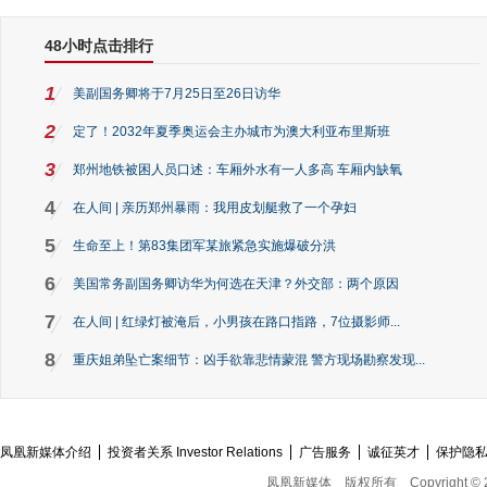
48小时点击排行
1
美副国务卿将于7月25日至26日访华
2
定了！2032年夏季奥运会主办城市为澳大利亚布里斯班
3
郑州地铁被困人员口述：车厢外水有一人多高 车厢内缺氧
4
在人间 | 亲历郑州暴雨：我用皮划艇救了一个孕妇
5
生命至上！第83集团军某旅紧急实施爆破分洪
6
美国常务副国务卿访华为何选在天津？外交部：两个原因
7
在人间 | 红绿灯被淹后，小男孩在路口指路，7位摄影师...
8
重庆姐弟坠亡案细节：凶手欲靠悲情蒙混 警方现场勘察发现...
凤凰新媒体介绍
投资者关系 Investor Relations
广告服务
诚征英才
保护隐
凤凰新媒体
版权所有
Copyright © 