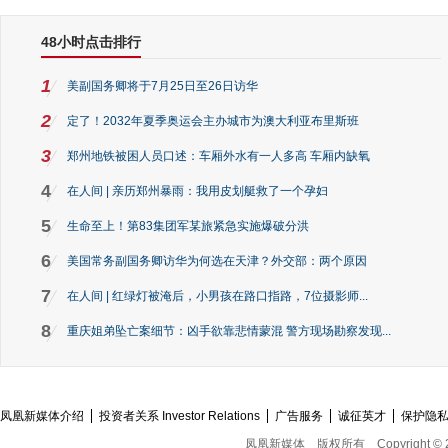
48小时点击排行
1
美副国务卿将于7月25日至26日访华
2
定了！2032年夏季奥运会主办城市为澳大利亚布里斯班
3
郑州地铁被困人员口述：车厢外水有一人多高 车厢内缺氧
4
在人间 | 亲历郑州暴雨：我用皮划艇救了一个孕妇
5
生命至上！第83集团军某旅紧急实施爆破分洪
6
美国常务副国务卿访华为何选在天津？外交部：两个原因
7
在人间 | 红绿灯被淹后，小男孩在路口指路，7位摄影师...
8
重庆姐弟坠亡案细节：凶手欲靠悲情蒙混 警方现场勘察发现...
凤凰新媒体介绍
投资者关系 Investor Relations
广告服务
诚征英才
保护隐
凤凰新媒体
版权所有
Copyright © 