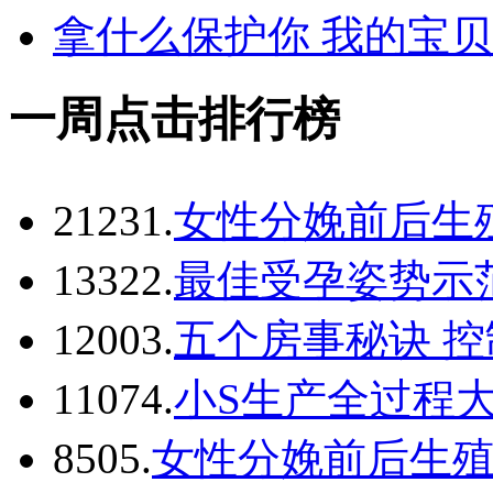
拿什么保护你 我的宝
一周点击排行榜
2123
1.
女性分娩前后生殖
1332
2.
最佳受孕姿势示范
1200
3.
五个房事秘诀 控
1107
4.
小S生产全过程大
850
5.
女性分娩前后生殖