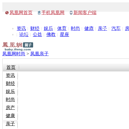
凤凰网首页
手机凤凰网
新闻客户端
资讯
财经
娱乐
体育
时尚
健康
亲子
汽车
论坛
公益
佛教
星座
凤凰网时尚
>
凤凰亲子
首页
资讯
财经
娱乐
时尚
房产
健康
亲子