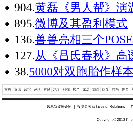
90
4.
黄磊《男人帮》演
89
5.
微博及其盈利模式
13
6.
兽兽亮相三个POSE
12
7.
从《吕氏春秋》高
3
8.
5000对双胞胎作样
首页
资讯
台湾
评论
财经
汽车
科技
房产
家居
旅游
娱乐
时尚
体育
凤凰新媒体介绍
|
投资者关系 Investor Relations
|
Copyright © 2013 Phoe