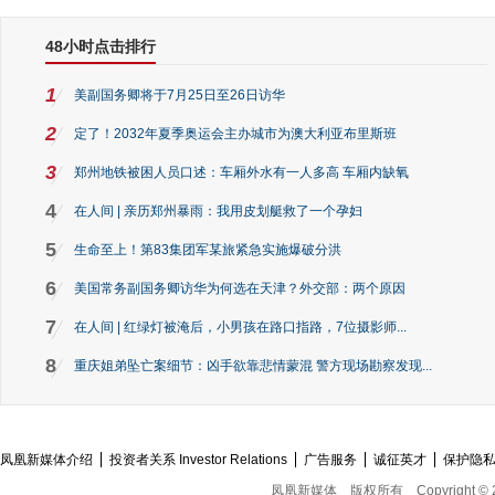
48小时点击排行
1
美副国务卿将于7月25日至26日访华
2
定了！2032年夏季奥运会主办城市为澳大利亚布里斯班
3
郑州地铁被困人员口述：车厢外水有一人多高 车厢内缺氧
4
在人间 | 亲历郑州暴雨：我用皮划艇救了一个孕妇
5
生命至上！第83集团军某旅紧急实施爆破分洪
6
美国常务副国务卿访华为何选在天津？外交部：两个原因
7
在人间 | 红绿灯被淹后，小男孩在路口指路，7位摄影师...
8
重庆姐弟坠亡案细节：凶手欲靠悲情蒙混 警方现场勘察发现...
凤凰新媒体介绍
投资者关系 Investor Relations
广告服务
诚征英才
保护隐
凤凰新媒体
版权所有
Copyright © 