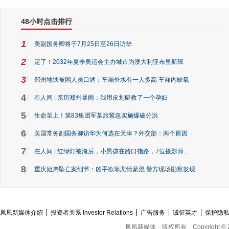
48小时点击排行
1
美副国务卿将于7月25日至26日访华
2
定了！2032年夏季奥运会主办城市为澳大利亚布里斯班
3
郑州地铁被困人员口述：车厢外水有一人多高 车厢内缺氧
4
在人间 | 亲历郑州暴雨：我用皮划艇救了一个孕妇
5
生命至上！第83集团军某旅紧急实施爆破分洪
6
美国常务副国务卿访华为何选在天津？外交部：两个原因
7
在人间 | 红绿灯被淹后，小男孩在路口指路，7位摄影师...
8
重庆姐弟坠亡案细节：凶手欲靠悲情蒙混 警方现场勘察发现...
凤凰新媒体介绍
投资者关系 Investor Relations
广告服务
诚征英才
保护隐
凤凰新媒体
版权所有
Copyright © 