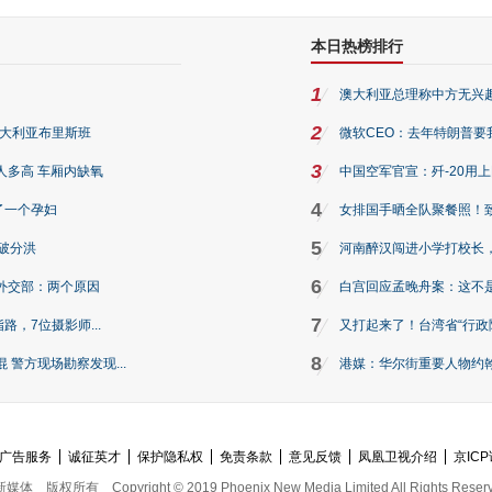
本日热榜排行
1
澳大利亚总理称中方无兴
2
澳大利亚布里斯班
微软CEO：去年特朗普要我们收
3
人多高 车厢内缺氧
中国空军官宣：歼-20用
4
了一个孕妇
女排国手晒全队聚餐照！
5
破分洪
河南醉汉闯进小学打校长，
6
外交部：两个原因
白宫回应孟晚舟案：这不
7
路，7位摄影师...
又打起来了！台湾省“行政院
8
警方现场勘察发现...
港媒：华尔街重要人物约翰·
广告服务
诚征英才
保护隐私权
免责条款
意见反馈
凤凰卫视介绍
京ICP
新媒体
版权所有
Copyright © 2019 Phoenix New Media Limited All Rights Reser