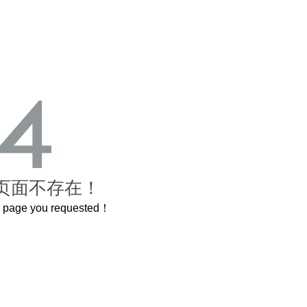
页面不存在！
he page you requested！
曲奇届的“爱马仕”把你的爱封在罐子里送给TA