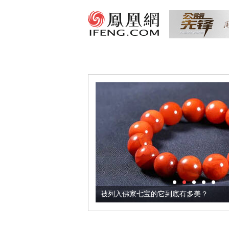
把它加到了牛轧糖里
被列入佛家七宝的它到底有多美？