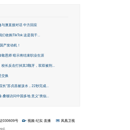
趣与澳直接对话 中方回应
购TikTok 这是我干...
上国产发动机！
致敬恩师 暗示将结束职业生涯
校长反击打掉其3颗牙，双双被刑...
是交换
长”苏贞昌被泼水，22秒完成...
桑顿访问中国多地 意义“类似...
证030609号
视频
·
纪实
·
直播
凤凰卫视
ved.