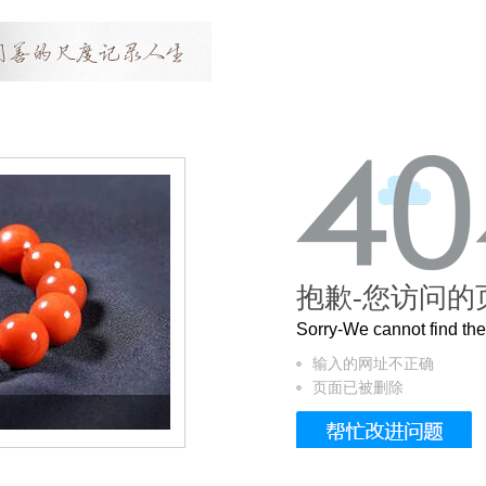
抱歉-您访问的
Sorry-We cannot find t
输入的网址不正确
页面已被删除
这个3.2米的长卷，还原了600岁的紫禁城