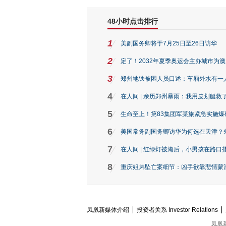
48小时点击排行
1
美副国务卿将于7月25日至26日访华
2
定了！2032年夏季奥运会主办城市为
3
郑州地铁被困人员口述：车厢外水有一
4
在人间 | 亲历郑州暴雨：我用皮划艇救
5
生命至上！第83集团军某旅紧急实施爆
6
美国常务副国务卿访华为何选在天津？
7
在人间 | 红绿灯被淹后，小男孩在路口指
8
重庆姐弟坠亡案细节：凶手欲靠悲情蒙混 
凤凰新媒体介绍
投资者关系 Investor Relations
凤凰